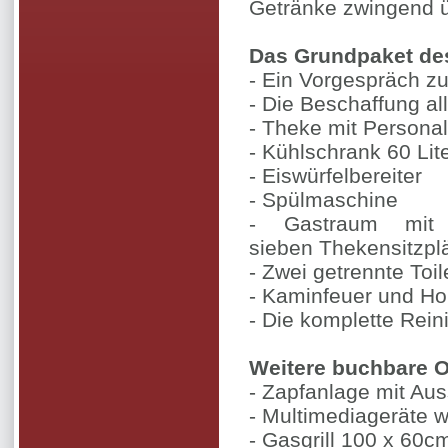
Getränke zwingend 
Das Grundpaket des 
- Ein Vorgespräch zu
- Die Beschaffung a
- Theke mit Personal
- Kühlschrank 60 Lit
- Eiswürfelbereiter
- Spülmaschine
- Gastraum mit 
sieben Thekensitzpl
- Zwei getrennte Toil
- Kaminfeuer und Ho
- Die komplette Rein
Weitere buchbare Op
- Zapfanlage mit Au
- Multimediageräte w
- Gasgrill 100 x 60c